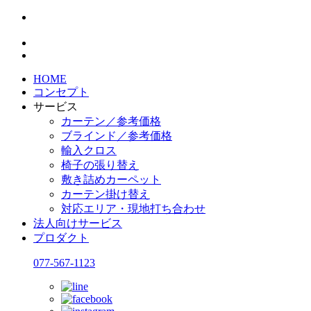
HOME
コンセプト
サービス
カーテン／参考価格
ブラインド／参考価格
輸入クロス
椅子の張り替え
敷き詰めカーペット
カーテン掛け替え
対応エリア・現地打ち合わせ
法人向けサービス
プロダクト
077-567-1123