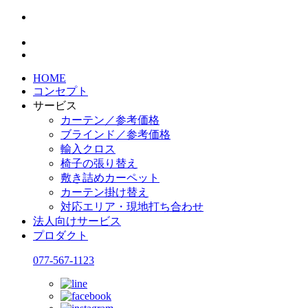
HOME
コンセプト
サービス
カーテン／参考価格
ブラインド／参考価格
輸入クロス
椅子の張り替え
敷き詰めカーペット
カーテン掛け替え
対応エリア・現地打ち合わせ
法人向けサービス
プロダクト
077-567-1123