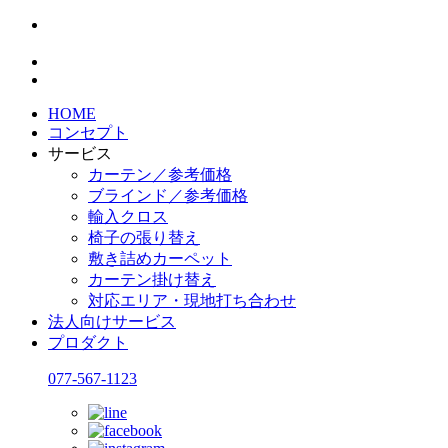
HOME
コンセプト
サービス
カーテン／参考価格
ブラインド／参考価格
輸入クロス
椅子の張り替え
敷き詰めカーペット
カーテン掛け替え
対応エリア・現地打ち合わせ
法人向けサービス
プロダクト
077-567-1123