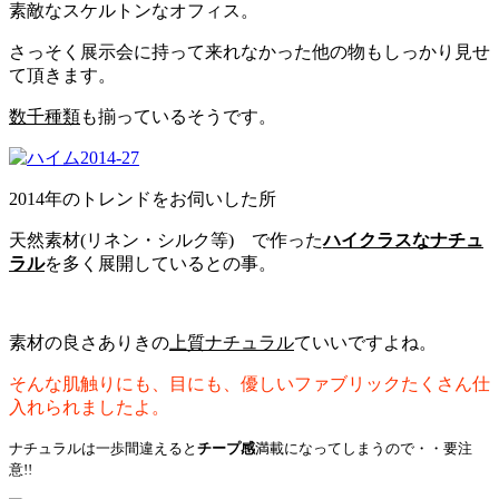
素敵なスケルトンな
オフィス
。
さっそく展示会に持って来れなかった他の物もしっかり見せ
て頂きます。
数千種類
も揃っているそうです。
2014年のトレンドをお伺いした所
天然素材(リネン・シルク等) で作った
ハイクラスなナチュ
ラル
を多く展開しているとの事。
素材の良さありきの
上質ナチュラル
ていいですよね。
そんな肌触りにも、目にも、優しいファブリックたくさん仕
入れられましたよ。
ナチュラルは一歩間違えると
チープ感
満載になってしまうので・・要注
意!!