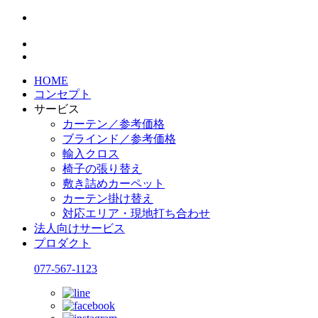
HOME
コンセプト
サービス
カーテン／参考価格
ブラインド／参考価格
輸入クロス
椅子の張り替え
敷き詰めカーペット
カーテン掛け替え
対応エリア・現地打ち合わせ
法人向けサービス
プロダクト
077-567-1123