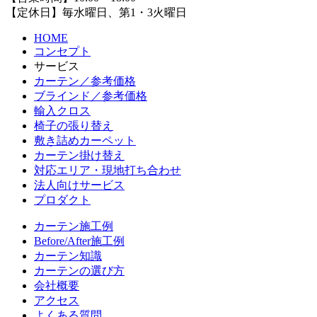
【定休日】毎水曜日、第1・3火曜日
HOME
コンセプト
サービス
カーテン／参考価格
ブラインド／参考価格
輸入クロス
椅子の張り替え
敷き詰めカーペット
カーテン掛け替え
対応エリア・現地打ち合わせ
法人向けサービス
プロダクト
カーテン施工例
Before/After施工例
カーテン知識
カーテンの選び方
会社概要
アクセス
よくある質問