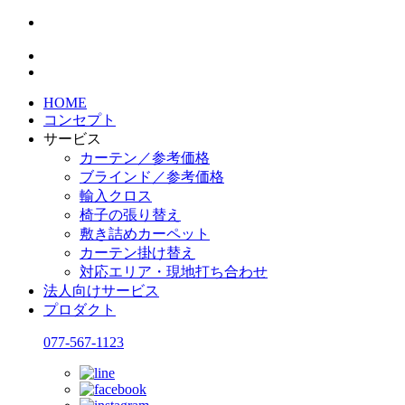
HOME
コンセプト
サービス
カーテン／参考価格
ブラインド／参考価格
輸入クロス
椅子の張り替え
敷き詰めカーペット
カーテン掛け替え
対応エリア・現地打ち合わせ
法人向けサービス
プロダクト
077-567-1123