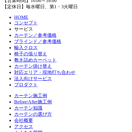
【営業時間】10:00～18:00
【定休日】毎水曜日、第1・3火曜日
HOME
コンセプト
サービス
カーテン／参考価格
ブラインド／参考価格
輸入クロス
椅子の張り替え
敷き詰めカーペット
カーテン掛け替え
対応エリア・現地打ち合わせ
法人向けサービス
プロダクト
カーテン施工例
Before/After施工例
カーテン知識
カーテンの選び方
会社概要
アクセス