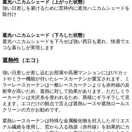
遮光ハニカムシェード（上がった状態）
強い日差しを避けるために窓枠内に遮光ハニカムシェードを
取付け
遮光ハニカムシェード（下ろした状態）
遮光ハニカムシェードを下ろせば強い西日も遮れ、快適でエ
コな暮らしが実現します
遮熱性（エコ）
強い日差しが差し込むお部屋や高層マンションにはUVカッ
トやミラー機能が付いたレースカーテンが重宝されます。ミ
ラーレースカーテンは一般レースカーテンよりも赤外線の反
射率が高いため、遮熱に対して効果があります。ただしミラ
ーカーテンは光沢糸を使われるため、異様にギラギラして見
えます。エコだけの観点で言えば遮熱レースや遮熱ロールス
クリーンの方がお勧めです。
遮熱レースカーテンは特殊な金属酸化物を封入したポリエス
テル繊維を使用し、窓から入る熱源（赤外線）を効果的にカ