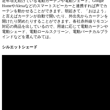
近年増え続けている電動カーテンや電動シェード。Google
HomeやAlexaなどのスマートスピーカーと連携すれば声でカ
ーテンを動かせることができます。朝起きて、「おはよう」
と言えばカーテンが自動で開いたり、外出先からカーテンを
開けたり閉めたりすることができます。各社赤外線リモコン
対応の商品を出しているので、用途に応じて電動カーテンや
電動シェード、電動ロールスクリーン、電動バーチカルブラ
インドなどを選んでみては。
シルエットシェード