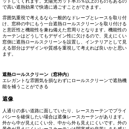
ットしてくれます。太陽光カット率35％以上のものもあるの
で高い遮熱効果で快適に過ごすことができます。
雰囲気重視で考えるなら一般的なドレープとレースを取り付
け、窓枠の中にもう一台遮熱ロールスクリーンを取り付ける
と意匠性と機能性を兼ね備えた窓周りとなります。機能性の
カーテンはどうしてもデザイン性に欠けるので、見えにくい
窓側に遮熱ロールスクリーンを設置し、インテリアとして見
える部分はデザインや質感を重視して考えれば良いかと思い
ます。
遮熱ロールスクリーン（窓枠内）
エレガントな雰囲気を損なわずにロールスクリーンで遮熱機
能を補うことができる
遮像
人通りの多い道路に面していたり、レースカーテンでプライ
バシーを確保したい場合は遮像レースカーテンがあります。
外から中が見えにくい分、中から外も見えにくいです。外の
景色が見えにくいレースカーテンは閉塞感や息苦しさを感じ