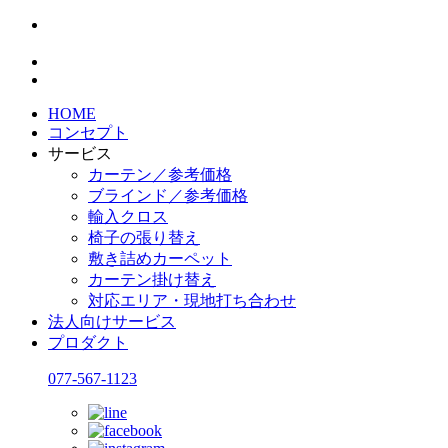
HOME
コンセプト
サービス
カーテン／参考価格
ブラインド／参考価格
輸入クロス
椅子の張り替え
敷き詰めカーペット
カーテン掛け替え
対応エリア・現地打ち合わせ
法人向けサービス
プロダクト
077-567-1123