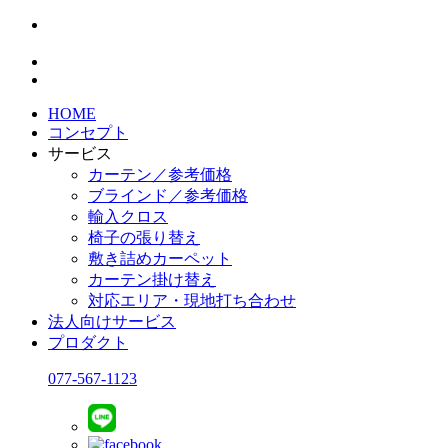
HOME
コンセプト
サービス
カーテン／参考価格
ブラインド／参考価格
輸入クロス
椅子の張り替え
敷き詰めカーペット
カーテン掛け替え
対応エリア・現地打ち合わせ
法人向けサービス
プロダクト
077-567-1123