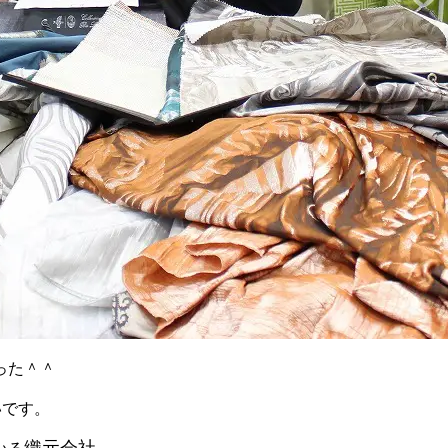
った＾＾
いです。