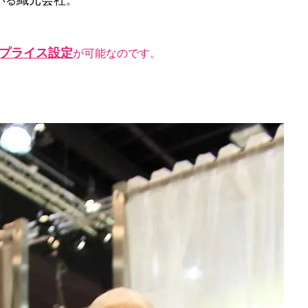
織元会社
いる
。
プライス設定
が可能なのです。