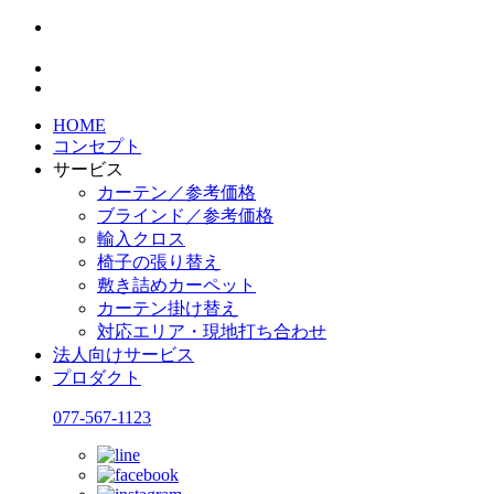
HOME
コンセプト
サービス
カーテン／参考価格
ブラインド／参考価格
輸入クロス
椅子の張り替え
敷き詰めカーペット
カーテン掛け替え
対応エリア・現地打ち合わせ
法人向けサービス
プロダクト
077-567-1123