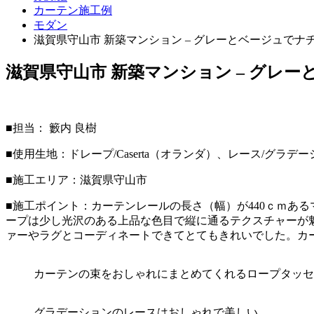
カーテン施工例
モダン
滋賀県守山市 新築マンション – グレーとベージュで
滋賀県守山市 新築マンション – グレ
■担当： 籔内 良樹
■使用生地：ドレープ/Caserta（オランダ）、レース/グラデ
■施工エリア：滋賀県守山市
■施工ポイント：カーテンレールの長さ（幅）が440ｃｍあ
ープは少し光沢のある上品な色目で縦に通るテクスチャーが
ァーやラグとコーディネートできてとてもきれいでした。カ
カーテンの束をおしゃれにまとめてくれるロープタッセ
グラデーションのレースはおしゃれで美しい