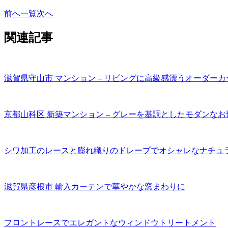
前へ
一覧
次へ
関連記事
滋賀県守山市 マンション – リビングに高級感漂うオーダーカ
京都山科区 新築マンション – グレーを基調としたモダンなお
シワ加工のレースと膨れ織りのドレープでオシャレなナチュ
滋賀県彦根市 輸入カーテンで華やかな窓まわりに
フロントレースでエレガントなウィンドウトリートメント