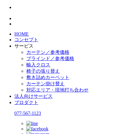
HOME
コンセプト
サービス
カーテン／参考価格
ブラインド／参考価格
輸入クロス
椅子の張り替え
敷き詰めカーペット
カーテン掛け替え
対応エリア・現地打ち合わせ
法人向けサービス
プロダクト
077-567-1123