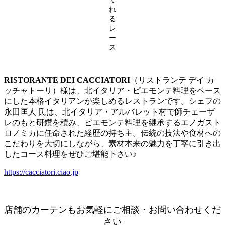
れ
る
レ
ー
ス
RISTORANTE DEI CACCIATORI
（リストランテ デイ カ
ッチャトーリ）様は、北イタリア・ピエモンテ料理をベース
にした本格イタリアンが楽しめるレストランです。シェフの
永田匡人 氏は、北イタリア・アルバレット村で師チェーザ
レのもと研鑽を積み、ピエモンテ料理を継承するエノガスト
ロノミカに任命された経歴の持ち主。伝統の技法や食材への
こだわりを大切にしながら、素材本来の魅力を丁寧に引き出
したコース料理をぜひご堪能下さい♪
https://cacciatori.ciao.jp
店舗のカーテンもお気軽にご相談・お問い合わせくだ
さい