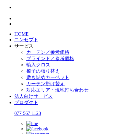
HOME
コンセプト
サービス
カーテン／参考価格
ブラインド／参考価格
輸入クロス
椅子の張り替え
敷き詰めカーペット
カーテン掛け替え
対応エリア・現地打ち合わせ
法人向けサービス
プロダクト
077-567-1123