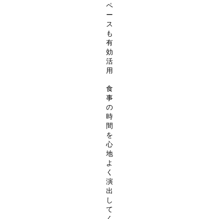
ペ
ー
ス
も
有
効
活
用
食
事
の
時
間
を
心
地
よ
く
演
出
し
て
く