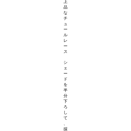
上
品
な
チ
ュ
ー
ル
レ
ー
ス
シ
ェ
ー
ド
を
半
分
下
ろ
し
て
、
採