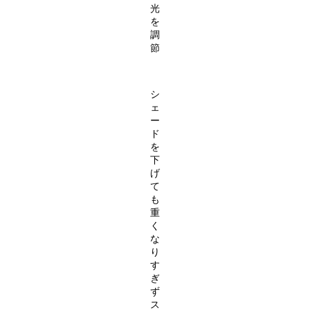
光
を
調
節
シ
ェ
ー
ド
を
下
げ
て
も
重
く
な
り
す
ぎ
ず
ス