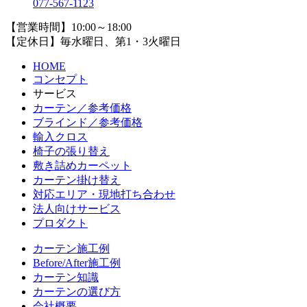
077-567-1123
【営業時間】10:00～18:00
【定休日】毎水曜日、第1・3火曜日
HOME
コンセプト
サービス
カーテン／参考価格
ブラインド／参考価格
輸入クロス
椅子の張り替え
敷き詰めカーペット
カーテン掛け替え
対応エリア・現地打ち合わせ
法人向けサービス
プロダクト
カーテン施工例
Before/After施工例
カーテン知識
カーテンの選び方
会社概要