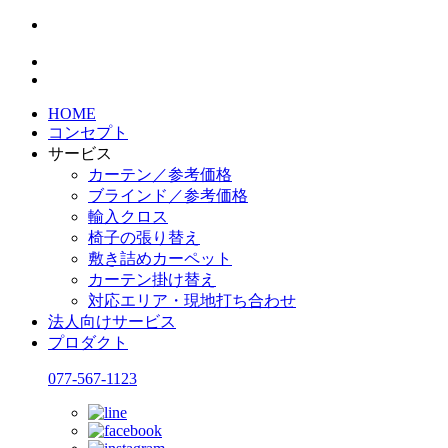
HOME
コンセプト
サービス
カーテン／参考価格
ブラインド／参考価格
輸入クロス
椅子の張り替え
敷き詰めカーペット
カーテン掛け替え
対応エリア・現地打ち合わせ
法人向けサービス
プロダクト
077-567-1123