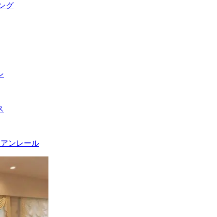
ング
ン
ス
イアンレール