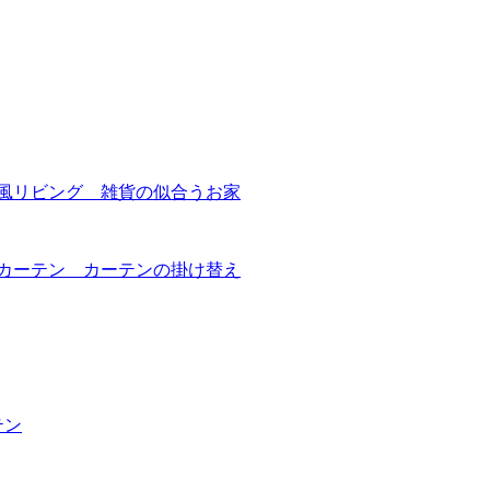
ェ風リビング 雑貨の似合うお家
カーテン カーテンの掛け替え
テン