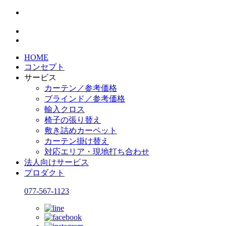
HOME
コンセプト
サービス
カーテン／参考価格
ブラインド／参考価格
輸入クロス
椅子の張り替え
敷き詰めカーペット
カーテン掛け替え
対応エリア・現地打ち合わせ
法人向けサービス
プロダクト
077-567-1123