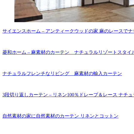
サイエンスホーム – アンティークウッドの家 麻のレースで
菱和ホーム – 麻素材のカーテン ナチュラルリゾートスタイ
ナチュラルフレンチなリビング 麻素材の輸入カーテン
3段切り返しカーテン – リネン100％ドレープ＆レース ナ
自然素材の家に自然素材のカーテン リネンとコットン