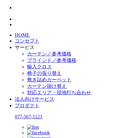
HOME
コンセプト
サービス
カーテン／参考価格
ブラインド／参考価格
輸入クロス
椅子の張り替え
敷き詰めカーペット
カーテン掛け替え
対応エリア・現地打ち合わせ
法人向けサービス
プロダクト
077-567-1123