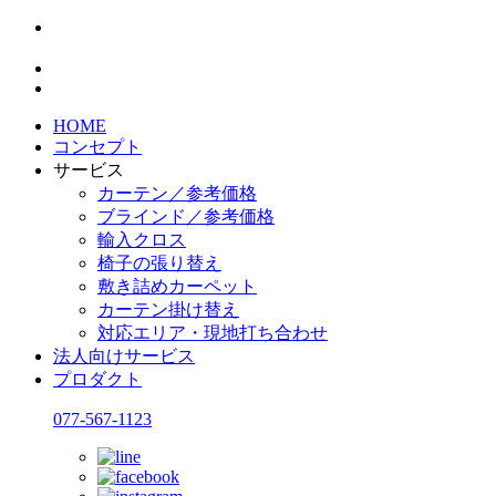
HOME
コンセプト
サービス
カーテン／参考価格
ブラインド／参考価格
輸入クロス
椅子の張り替え
敷き詰めカーペット
カーテン掛け替え
対応エリア・現地打ち合わせ
法人向けサービス
プロダクト
077-567-1123