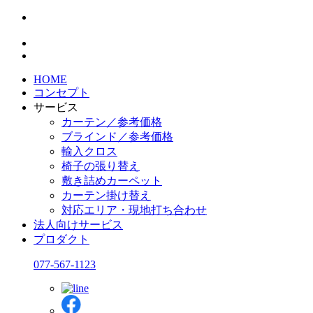
HOME
コンセプト
サービス
カーテン／参考価格
ブラインド／参考価格
輸入クロス
椅子の張り替え
敷き詰めカーペット
カーテン掛け替え
対応エリア・現地打ち合わせ
法人向けサービス
プロダクト
077-567-1123