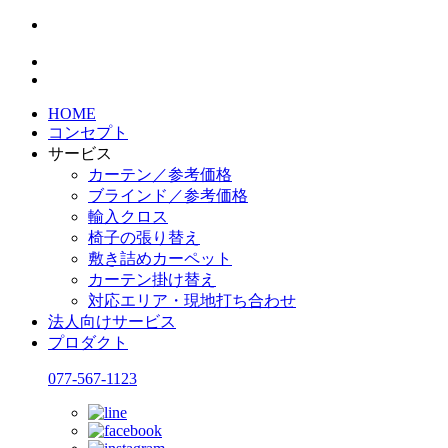
HOME
コンセプト
サービス
カーテン／参考価格
ブラインド／参考価格
輸入クロス
椅子の張り替え
敷き詰めカーペット
カーテン掛け替え
対応エリア・現地打ち合わせ
法人向けサービス
プロダクト
077-567-1123