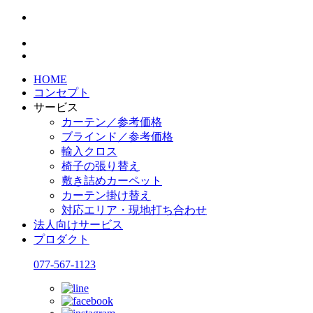
HOME
コンセプト
サービス
カーテン／参考価格
ブラインド／参考価格
輸入クロス
椅子の張り替え
敷き詰めカーペット
カーテン掛け替え
対応エリア・現地打ち合わせ
法人向けサービス
プロダクト
077-567-1123