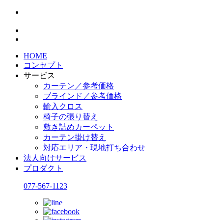
HOME
コンセプト
サービス
カーテン／参考価格
ブラインド／参考価格
輸入クロス
椅子の張り替え
敷き詰めカーペット
カーテン掛け替え
対応エリア・現地打ち合わせ
法人向けサービス
プロダクト
077-567-1123