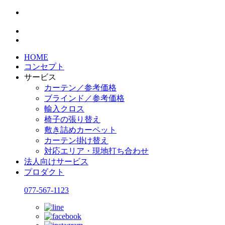
HOME
コンセプト
サービス
カーテン／参考価格
ブラインド／参考価格
輸入クロス
椅子の張り替え
敷き詰めカーペット
カーテン掛け替え
対応エリア・現地打ち合わせ
法人向けサービス
プロダクト
077-567-1123