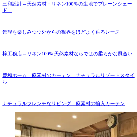
三和設計 – 天然素材・リネン100％の生地でプレーンシェー
ド
景観を楽しみつつ外からの視界をほどよく遮るレース
梓工務店 – リネン100% 天然素材ならではの柔らかな風合い
菱和ホーム – 麻素材のカーテン ナチュラルリゾートスタイ
ル
ナチュラルフレンチなリビング 麻素材の輸入カーテン