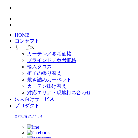
HOME
コンセプト
サービス
カーテン／参考価格
ブラインド／参考価格
輸入クロス
椅子の張り替え
敷き詰めカーペット
カーテン掛け替え
対応エリア・現地打ち合わせ
法人向けサービス
プロダクト
077-567-1123