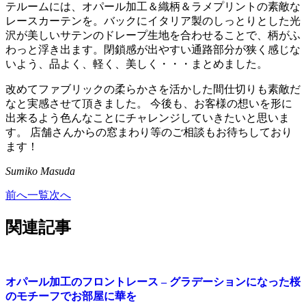
テルームには、オパール加工＆織柄＆ラメプリントの素敵な
レースカーテンを。バックにイタリア製のしっとりとした光
沢が美しいサテンのドレープ生地を合わせることで、柄がふ
わっと浮き出ます。閉鎖感が出やすい通路部分が狭く感じな
いよう、品よく、軽く、美しく・・・まとめました。
改めてファブリックの柔らかさを活かした間仕切りも素敵だ
なと実感させて頂きました。 今後も、お客様の想いを形に
出来るよう色んなことにチャレンジしていきたいと思いま
す。 店舗さんからの窓まわり等のご相談もお待ちしており
ます！
Sumiko Masuda
前へ
一覧
次へ
関連記事
オパール加工のフロントレース – グラデーションになった桜
のモチーフでお部屋に華を