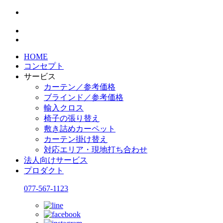
HOME
コンセプト
サービス
カーテン／参考価格
ブラインド／参考価格
輸入クロス
椅子の張り替え
敷き詰めカーペット
カーテン掛け替え
対応エリア・現地打ち合わせ
法人向けサービス
プロダクト
077-567-1123