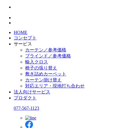
HOME
コンセプト
サービス
カーテン／参考価格
ブラインド／参考価格
輸入クロス
椅子の張り替え
敷き詰めカーペット
カーテン掛け替え
対応エリア・現地打ち合わせ
法人向けサービス
プロダクト
077-567-1123