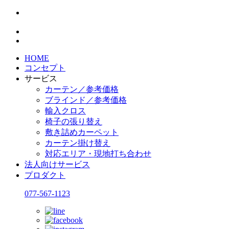
HOME
コンセプト
サービス
カーテン／参考価格
ブラインド／参考価格
輸入クロス
椅子の張り替え
敷き詰めカーペット
カーテン掛け替え
対応エリア・現地打ち合わせ
法人向けサービス
プロダクト
077-567-1123