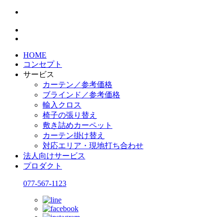
HOME
コンセプト
サービス
カーテン／参考価格
ブラインド／参考価格
輸入クロス
椅子の張り替え
敷き詰めカーペット
カーテン掛け替え
対応エリア・現地打ち合わせ
法人向けサービス
プロダクト
077-567-1123