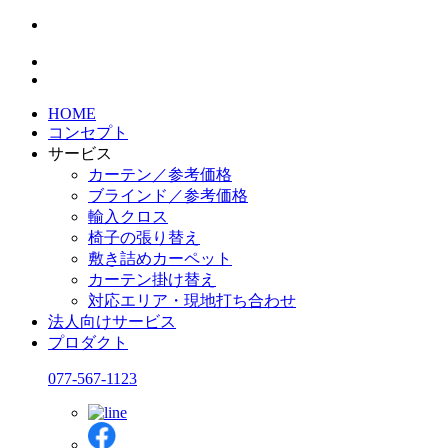
HOME
コンセプト
サービス
カーテン／参考価格
ブラインド／参考価格
輸入クロス
椅子の張り替え
敷き詰めカーペット
カーテン掛け替え
対応エリア・現地打ち合わせ
法人向けサービス
プロダクト
077-567-1123