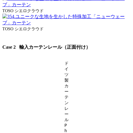
TOSO シエロクラウド
TOSO シエロクラウド
Case 2 輸入カーテンレール（正面付け）
ド
イ
ツ
製
カ
ー
テ
ン
レ
ー
ル
P
h