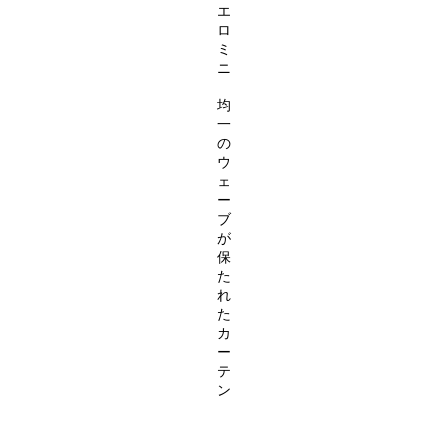
エ
ロ
ミ
ニ
均
一
の
ウ
ェ
ー
ブ
が
保
た
れ
た
カ
ー
テ
ン