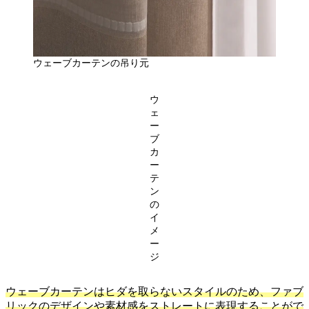
ウェーブカーテンの吊り元
ウ
ェ
ー
ブ
カ
ー
テ
ン
の
イ
メ
ー
ジ
ウェーブカーテンはヒダを取らないスタイルのため、ファブ
リックのデザインや素材感をストレートに表現することがで