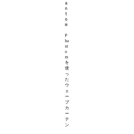
a
n
t
o
m
P
ha
nt
o
m
を
使
っ
た
ウ
ェ
ー
ブ
カ
ー
テ
ン