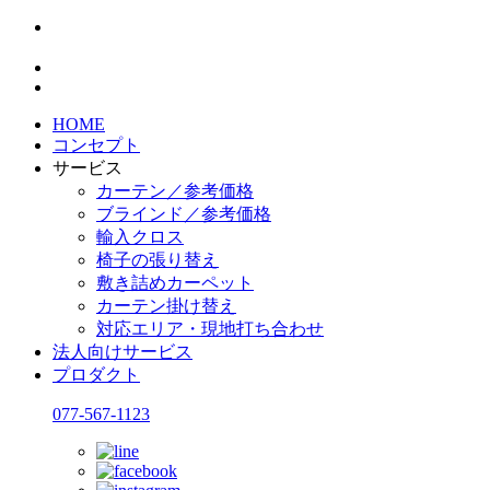
HOME
コンセプト
サービス
カーテン／参考価格
ブラインド／参考価格
輸入クロス
椅子の張り替え
敷き詰めカーペット
カーテン掛け替え
対応エリア・現地打ち合わせ
法人向けサービス
プロダクト
077-567-1123