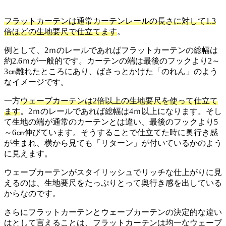
フラットカーテンは通常カーテンレールの長さに対して1.3
倍ほどの生地要尺で仕立てます
。
例として、2ｍのレールであればフラットカーテンの総幅は
約2.6ｍが一般的です。カーテンの端は最後のフックより2～
3㎝離れたところにあり、ばさっとかけた「のれん」のよう
なイメージです。
一方
ウェーブカーテンは2倍以上の生地要尺を使って仕立て
ます
。2ｍのレールであれば総幅は4ｍ以上になります。そし
て生地の端が通常のカーテンとは違い、最後のフックより5
～6㎝伸びています。そうすることで仕立てた時に奥行き感
が生まれ、横から見ても「リターン」が付いているかのよう
に見えます。
ウェーブカーテンがスタイリッシュでリッチな仕上がりに見
えるのは、生地要尺をたっぷりとって奥行き感を出している
からなのです。
さらにフラットカーテンとウェーブカーテンの決定的な違い
はとして言えることは、フラットカーテンは均一なウェーブ