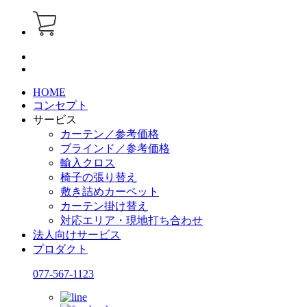
HOME
コンセプト
サービス
カーテン／参考価格
ブラインド／参考価格
輸入クロス
椅子の張り替え
敷き詰めカーペット
カーテン掛け替え
対応エリア・現地打ち合わせ
法人向けサービス
プロダクト
077-567-1123