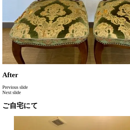
After
Previous slide
Next slide
ご自宅にて