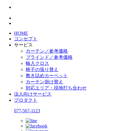
HOME
コンセプト
サービス
カーテン／参考価格
ブラインド／参考価格
輸入クロス
椅子の張り替え
敷き詰めカーペット
カーテン掛け替え
対応エリア・現地打ち合わせ
法人向けサービス
プロダクト
077-567-1123