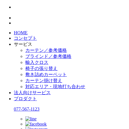
HOME
コンセプト
サービス
カーテン／参考価格
ブラインド／参考価格
輸入クロス
椅子の張り替え
敷き詰めカーペット
カーテン掛け替え
対応エリア・現地打ち合わせ
法人向けサービス
プロダクト
077-567-1123