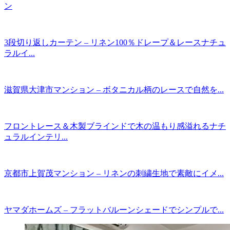
ン
3段切り返しカーテン – リネン100％ドレープ＆レースナチュ
ラルイ...
滋賀県大津市マンション – ボタニカル柄のレースで自然を...
フロントレース＆木製ブラインドで木の温もり感溢れるナチ
ュラルインテリ...
京都市上賀茂マンション – リネンの刺繍生地で素敵にイメ...
ヤマダホームズ – フラットバルーンシェードでシンプルで...