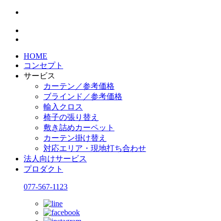
HOME
コンセプト
サービス
カーテン／参考価格
ブラインド／参考価格
輸入クロス
椅子の張り替え
敷き詰めカーペット
カーテン掛け替え
対応エリア・現地打ち合わせ
法人向けサービス
プロダクト
077-567-1123