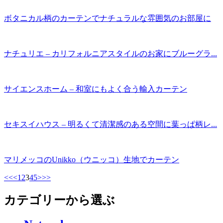
ボタニカル柄のカーテンでナチュラルな雰囲気のお部屋に
ナチュリエ – カリフォルニアスタイルのお家にブルーグラ...
サイエンスホーム – 和室にもよく合う輸入カーテン
セキスイハウス – 明るくて清潔感のある空間に葉っぱ柄レ...
マリメッコのUnikko（ウニッコ）生地でカーテン
<<
<
1
2
3
4
5
>
>>
カテゴリーから選ぶ