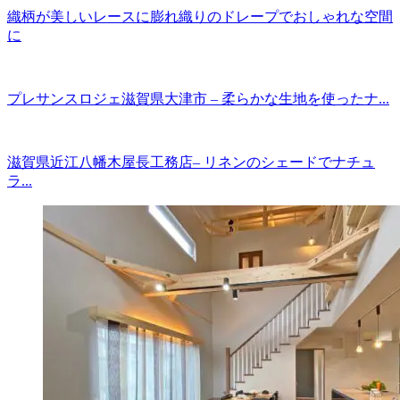
織柄が美しいレースに膨れ織りのドレープでおしゃれな空間
に
プレサンスロジェ滋賀県大津市 – 柔らかな生地を使ったナ...
滋賀県近江八幡木屋長工務店– リネンのシェードでナチュ
ラ...