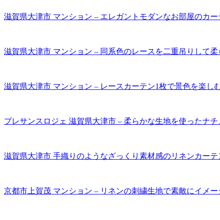
滋賀県大津市 マンション – エレガントモダンなお部屋のカー
滋賀県大津市 マンション – 同系色のレースを二重吊りして
滋賀県大津市 マンション – レースカーテン1枚で景色を楽し
プレサンスロジェ 滋賀県大津市 – 柔らかな生地を使ったナ
滋賀県大津市 手織りのようなざっくり素材感のリネンカーテ
京都市上賀茂 マンション – リネンの刺繍生地で素敵にイメ