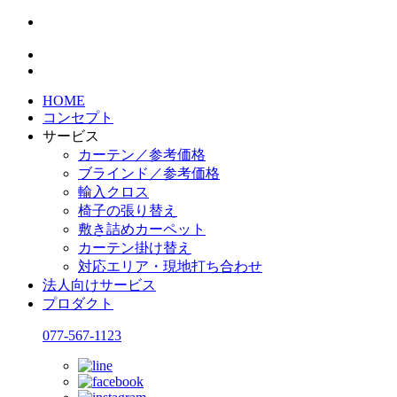
HOME
コンセプト
サービス
カーテン／参考価格
ブラインド／参考価格
輸入クロス
椅子の張り替え
敷き詰めカーペット
カーテン掛け替え
対応エリア・現地打ち合わせ
法人向けサービス
プロダクト
077-567-1123