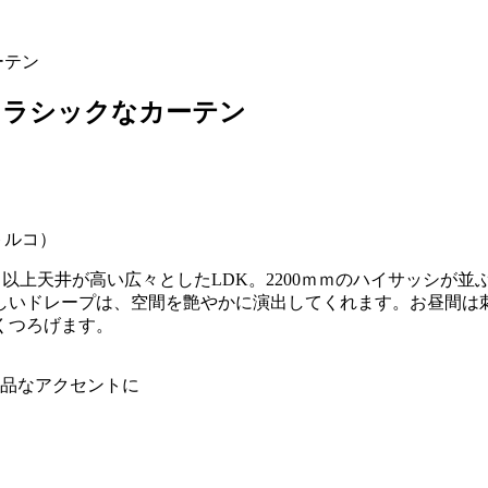
ーテン
るクラシックなカーテン
（トルコ）
ｍ以上天井が高い広々としたLDK。2200ｍｍのハイサッシが
しいドレープは、空間を艶やかに演出してくれます。お昼間は
くつろげます。
品なアクセントに