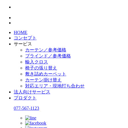
HOME
コンセプト
サービス
カーテン／参考価格
ブラインド／参考価格
輸入クロス
椅子の張り替え
敷き詰めカーペット
カーテン掛け替え
対応エリア・現地打ち合わせ
法人向けサービス
プロダクト
077-567-1123