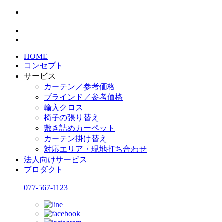
HOME
コンセプト
サービス
カーテン／参考価格
ブラインド／参考価格
輸入クロス
椅子の張り替え
敷き詰めカーペット
カーテン掛け替え
対応エリア・現地打ち合わせ
法人向けサービス
プロダクト
077-567-1123