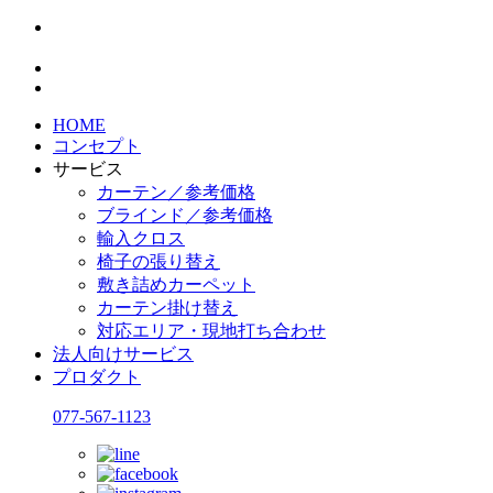
HOME
コンセプト
サービス
カーテン／参考価格
ブラインド／参考価格
輸入クロス
椅子の張り替え
敷き詰めカーペット
カーテン掛け替え
対応エリア・現地打ち合わせ
法人向けサービス
プロダクト
077-567-1123