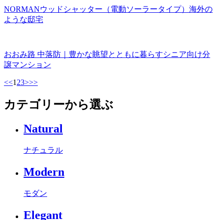
NORMANウッドシャッター（電動ソーラータイプ）海外の
ような邸宅
おおみ路 中落防｜豊かな眺望とともに暮らすシニア向け分
譲マンション
<<
1
2
3
>
>>
カテゴリーから選ぶ
Natural
ナチュラル
Modern
モダン
Elegant