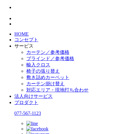
HOME
コンセプト
サービス
カーテン／参考価格
ブラインド／参考価格
輸入クロス
椅子の張り替え
敷き詰めカーペット
カーテン掛け替え
対応エリア・現地打ち合わせ
法人向けサービス
プロダクト
077-567-1123