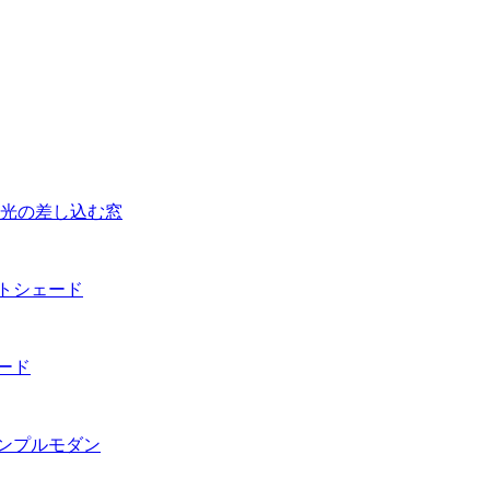
な光の差し込む窓
トシェード
ード
シンプルモダン