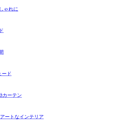
しゃれに
ド
間
ェード
動カーテン
でアートなインテリア