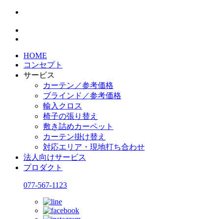
HOME
コンセプト
サービス
カーテン／参考価格
ブラインド／参考価格
輸入クロス
椅子の張り替え
敷き詰めカーペット
カーテン掛け替え
対応エリア・現地打ち合わせ
法人向けサービス
プロダクト
077-567-1123