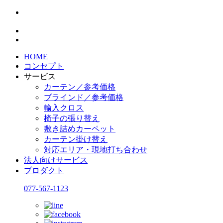
HOME
コンセプト
サービス
カーテン／参考価格
ブラインド／参考価格
輸入クロス
椅子の張り替え
敷き詰めカーペット
カーテン掛け替え
対応エリア・現地打ち合わせ
法人向けサービス
プロダクト
077-567-1123