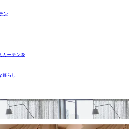
テン
入カーテンを
な暮らし