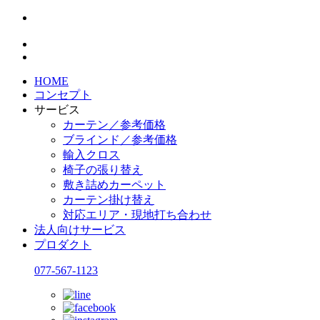
HOME
コンセプト
サービス
カーテン／参考価格
ブラインド／参考価格
輸入クロス
椅子の張り替え
敷き詰めカーペット
カーテン掛け替え
対応エリア・現地打ち合わせ
法人向けサービス
プロダクト
077-567-1123