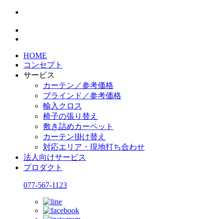
HOME
コンセプト
サービス
カーテン／参考価格
ブラインド／参考価格
輸入クロス
椅子の張り替え
敷き詰めカーペット
カーテン掛け替え
対応エリア・現地打ち合わせ
法人向けサービス
プロダクト
077-567-1123