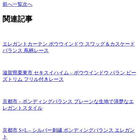
前へ
一覧
次へ
関連記事
エレガントカーテン ボウウインドウ スワッグ＆カスケード
バランス 蔦柄レース
滋賀県栗東市 セキスイハイム – ボウウインドウ バラン ビー
ズトリム フリル付きレース
京都市 – ボンディングバランス プレーンな生地で清楚なエ
レガントスタイル
京都市 S×L – シルバー刺繍 ボンディングバランス エレガン
ト