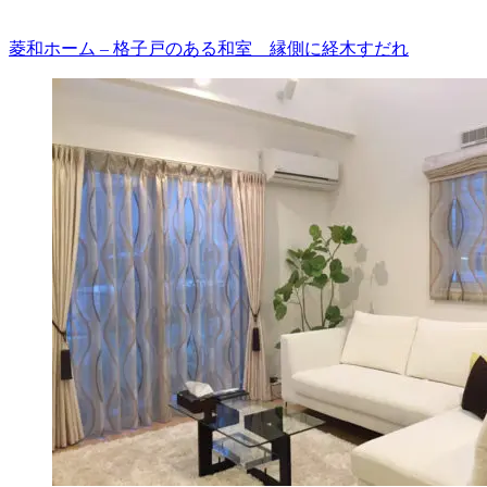
菱和ホーム – 格子戸のある和室 縁側に経木すだれ