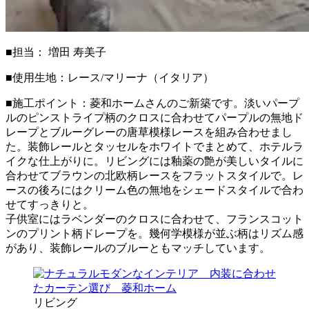
■担当： 増田 寿美子
■使用生地：レース/マリーナ（イタリア）
■施工ポイント：菱和ホームさんのご新築です。淡いパープ
ルのピンストライプ柄のクロスに合わせてパープルの無地ド
レープとブルーグレーの唐草模様レースを組み合わせまし
た。装飾レールとタッセルをホワイトでまとめて、ホテルラ
イクな仕上がりに。リビングには釉薬の艶が美しいタイルに
合わせてブラウンの北欧柄レースをフラットスタイルで。レ
ースの後ろにはクリーム色の無地をシェードスタイルで合わ
せてすっきりと。
子供室にはラベンダーのクロスに合わせて、フランスコット
ンのプリント柄ドレープを。幾何学模様が並ぶ柄はリズム感
があり、装飾レールのブルーともマッチしています。
リビング