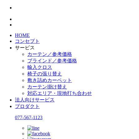
HOME
コンセプト
サービス
カーテン／参考価格
ブラインド／参考価格
輸入クロス
椅子の張り替え
敷き詰めカーペット
カーテン掛け替え
対応エリア・現地打ち合わせ
法人向けサービス
プロダクト
077-567-1123