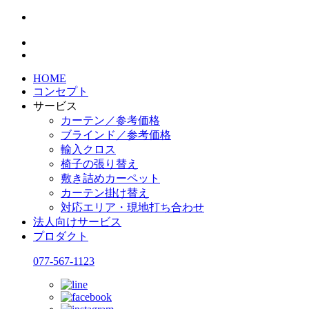
HOME
コンセプト
サービス
カーテン／参考価格
ブラインド／参考価格
輸入クロス
椅子の張り替え
敷き詰めカーペット
カーテン掛け替え
対応エリア・現地打ち合わせ
法人向けサービス
プロダクト
077-567-1123