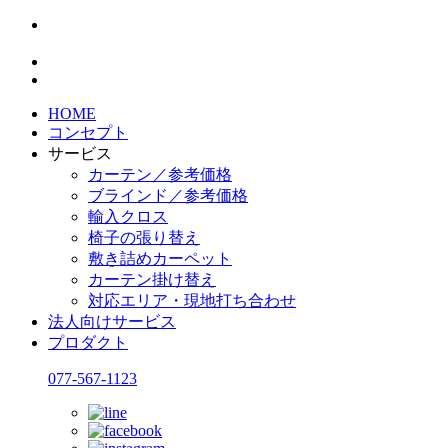
HOME
コンセプト
サービス
カーテン／参考価格
ブラインド／参考価格
輸入クロス
椅子の張り替え
敷き詰めカーペット
カーテン掛け替え
対応エリア・現地打ち合わせ
法人向けサービス
プロダクト
077-567-1123