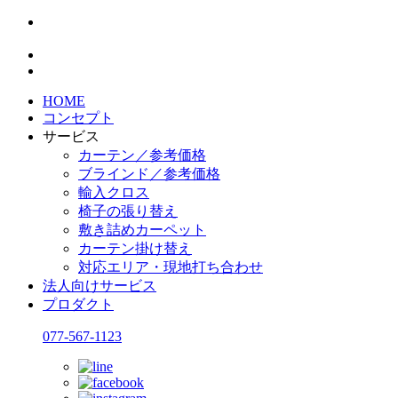
HOME
コンセプト
サービス
カーテン／参考価格
ブラインド／参考価格
輸入クロス
椅子の張り替え
敷き詰めカーペット
カーテン掛け替え
対応エリア・現地打ち合わせ
法人向けサービス
プロダクト
077-567-1123