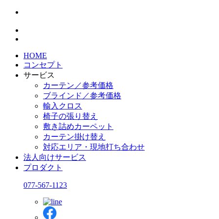
HOME
コンセプト
サービス
カーテン／参考価格
ブラインド／参考価格
輸入クロス
椅子の張り替え
敷き詰めカーペット
カーテン掛け替え
対応エリア・現地打ち合わせ
法人向けサービス
プロダクト
077-567-1123