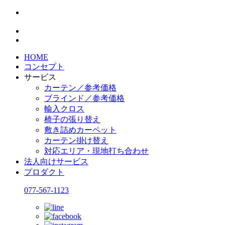
HOME
コンセプト
サービス
カーテン／参考価格
ブラインド／参考価格
輸入クロス
椅子の張り替え
敷き詰めカーペット
カーテン掛け替え
対応エリア・現地打ち合わせ
法人向けサービス
プロダクト
077-567-1123