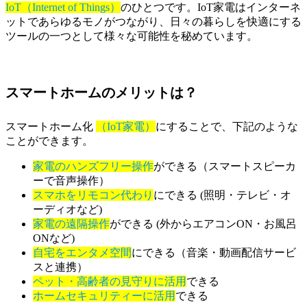
IoT（Internet of Things）
のひとつです。IoT家電はインターネ
ットであらゆるモノがつながり、日々の暮らしを快適にする
ツールの一つとして様々な可能性を秘めています。
スマートホームのメリットは？
スマートホーム化
（IoT家電）
にすることで、下記のような
ことができます。
家電のハンズフリー操作
ができる（スマートスピーカ
ーで音声操作）
スマホをリモコン代わり
にできる (照明・テレビ・オ
ーディオなど)
家電の遠隔操作
ができる (外からエアコンON・お風呂
ONなど)
自宅をエンタメ空間
にできる（音楽・動画配信サービ
スと連携）
ペット・高齢者の見守りに活用
できる
ホームセキュリティーに活用
できる