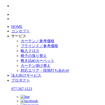
HOME
コンセプト
サービス
カーテン／参考価格
ブラインド／参考価格
輸入クロス
椅子の張り替え
敷き詰めカーペット
カーテン掛け替え
対応エリア・現地打ち合わせ
法人向けサービス
プロダクト
077-567-1123