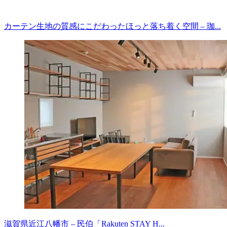
カーテン生地の質感にこだわったほっと落ち着く空間 – 珈...
滋賀県近江八幡市 – 民伯「Rakuten STAY H...