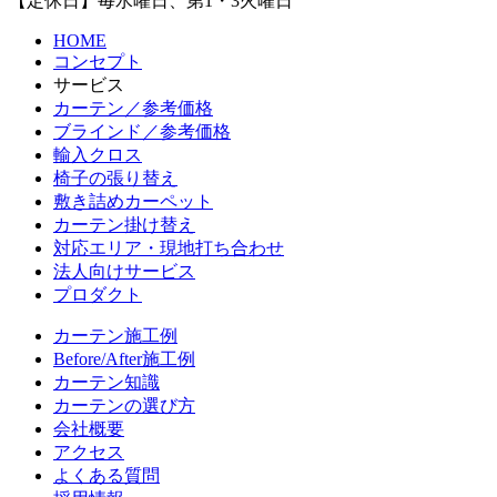
【定休日】毎水曜日、第1・3火曜日
HOME
コンセプト
サービス
カーテン／参考価格
ブラインド／参考価格
輸入クロス
椅子の張り替え
敷き詰めカーペット
カーテン掛け替え
対応エリア・現地打ち合わせ
法人向けサービス
プロダクト
カーテン施工例
Before/After施工例
カーテン知識
カーテンの選び方
会社概要
アクセス
よくある質問