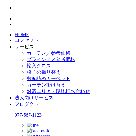
HOME
コンセプト
サービス
カーテン／参考価格
ブラインド／参考価格
輸入クロス
椅子の張り替え
敷き詰めカーペット
カーテン掛け替え
対応エリア・現地打ち合わせ
法人向けサービス
プロダクト
077-567-1123