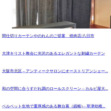
間仕切りカーテンやのれんのご提案 焼肉店/八日市
大津キリスト教会に光沢のあるエレガントな刺繍カーテン
大阪市北区 – アンティークサロンにオーストリアンシェー...
和の空間に合うすだれ調のロールスクリーン – カルビ屋大...
ベルベット生地で重厚感のある舞台幕（緞帳) – 草津幼稚...