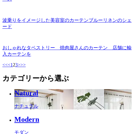
波乗りをイメージした美容室のカーテンブルーリネンのシェ
ード
おしゃれなタペストリー 焼肉屋さんのカーテン 店舗に輸
入カーテンを
<<
<
1
2
3
>
>>
カテゴリーから選ぶ
Natural
ナチュラル
Modern
モダン