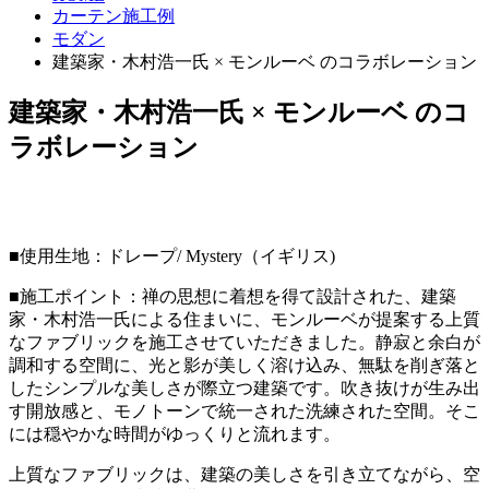
カーテン施工例
モダン
建築家・木村浩一氏 × モンルーベ のコラボレーション
建築家・木村浩一氏 × モンルーベ のコ
ラボレーション
■使用生地：ドレープ/ Mystery（イギリス)
■施工ポイント：禅の思想に着想を得て設計された、建築
家・木村浩一氏による住まいに、モンルーベが提案する上質
なファブリックを施工させていただきました。静寂と余白が
調和する空間に、光と影が美しく溶け込み、無駄を削ぎ落と
したシンプルな美しさが際立つ建築です。吹き抜けが生み出
す開放感と、モノトーンで統一された洗練された空間。そこ
には穏やかな時間がゆっくりと流れます。
上質なファブリックは、建築の美しさを引き立てながら、空