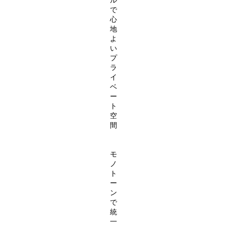
ル
で
心
地
よ
い
プ
ラ
イ
ベ
ー
ト
空
間
モ
ノ
ト
ー
ン
で
統
一