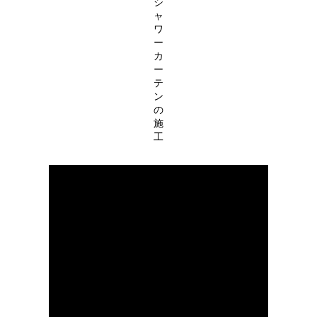
シ
ャ
ワ
ー
カ
ー
テ
ン
の
施
工