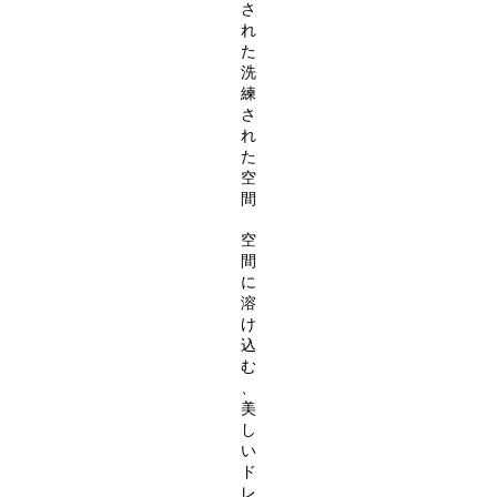
さ
れ
た
洗
練
さ
れ
た
空
間
空
間
に
溶
け
込
む
、
美
し
い
ド
レ