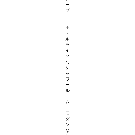
ー
プ
ホ
テ
ル
ラ
イ
ク
な
シ
ャ
ワ
ー
ル
ー
ム
モ
ダ
ン
な