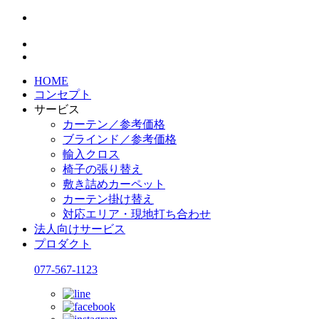
HOME
コンセプト
サービス
カーテン／参考価格
ブラインド／参考価格
輸入クロス
椅子の張り替え
敷き詰めカーペット
カーテン掛け替え
対応エリア・現地打ち合わせ
法人向けサービス
プロダクト
077-567-1123