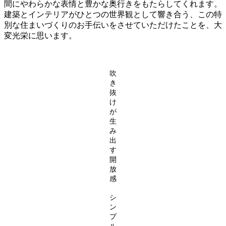
間にやわらかな表情と豊かな奥行きをもたらしてくれます。
建築とインテリアがひとつの世界観として響き合う、この特
別な住まいづくりのお手伝いをさせていただけたことを、大
変光栄に思います。
吹
き
抜
け
が
生
み
出
す
開
放
感
シ
ン
プ